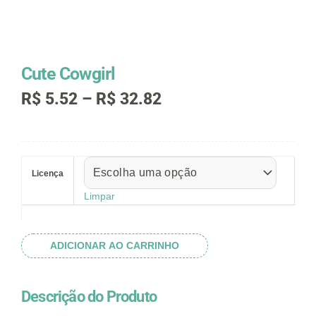
Cute Cowgirl
Faixa
R$
5.52
–
R$
32.82
de
preço:
R$ 5.52
Cute
através
Cowgirl
R$ 32.82
Licença
quantidade
Limpar
ADICIONAR AO CARRINHO
Descrição do Produto