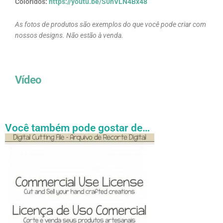
Coloridos:
https://youtu.be/S0hVLN4Bx48
As fotos de produtos são exemplos do que você pode criar com
nossos designs. Não estão à venda.
Vídeo
Você também pode gostar de…
Faixa
Este
de
produto
preço:
tem
R$ 27.31
através
várias
R$ 54.89
variantes.
As
opções
podem