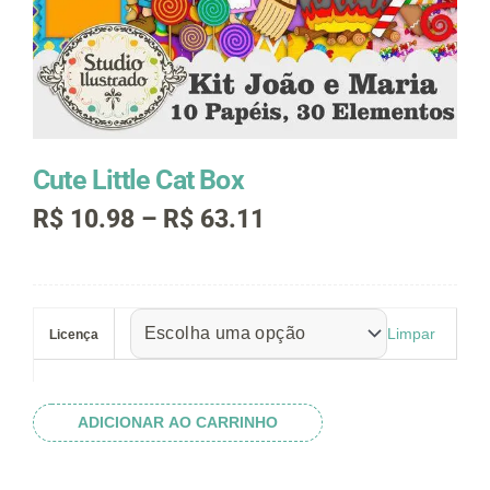
Cute Little Cat Box
Faixa
R$
10.98
–
R$
63.11
de
preço:
R$ 10.98
Cute
através
Little
R$ 63.11
Limpar
Licença
Cat
Box
quantidade
ADICIONAR AO CARRINHO