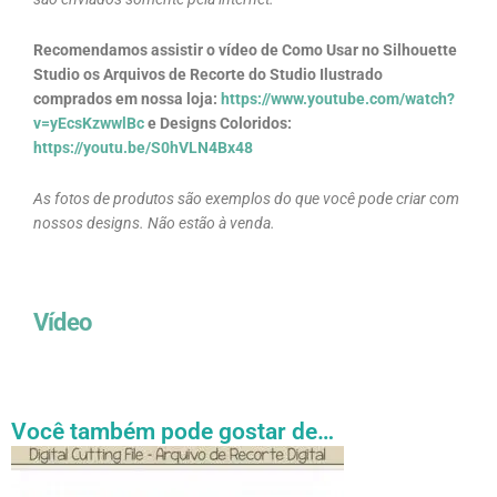
Recomendamos assistir o vídeo de Como Usar no Silhouette
Studio os Arquivos de Recorte do Studio Ilustrado
comprados em nossa loja:
https://www.youtube.com/watch?
v=yEcsKzwwlBc
e Designs Coloridos:
https://youtu.be/S0hVLN4Bx48
As fotos de produtos são exemplos do que você pode criar com
nossos designs. Não estão à venda.
Vídeo
Você também pode gostar de…
Faixa
Este
de
produto
preço: