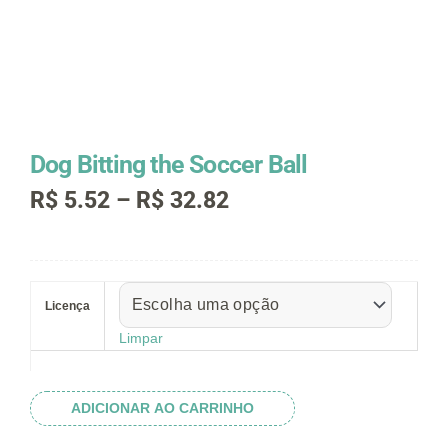
Dog Bitting the Soccer Ball
Faixa
R$
5.52
–
R$
32.82
de
preço:
R$ 5.52
Dog
através
Bitting
R$ 32.82
Licença
the
Soccer
Limpar
Ball
quantidade
ADICIONAR AO CARRINHO