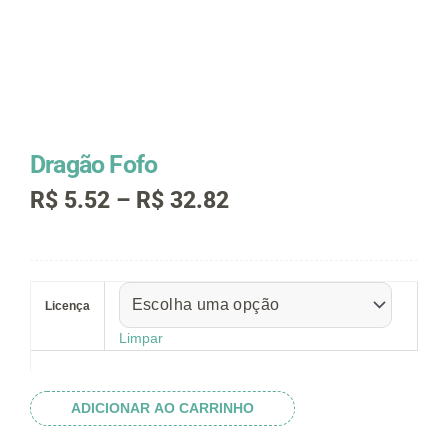
Dragão Fofo
Faixa
R$
5.52
–
R$
32.82
de
preço:
R$ 5.52
Dragão
através
Fofo
R$ 32.82
Licença
quantidade
Limpar
ADICIONAR AO CARRINHO