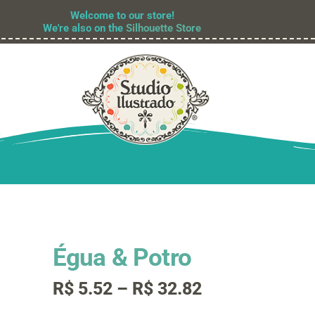
Welcome to our store!
We're also on the
Silhouette Store
Égua & Potro
Faixa
R$
5.52
–
R$
32.82
de