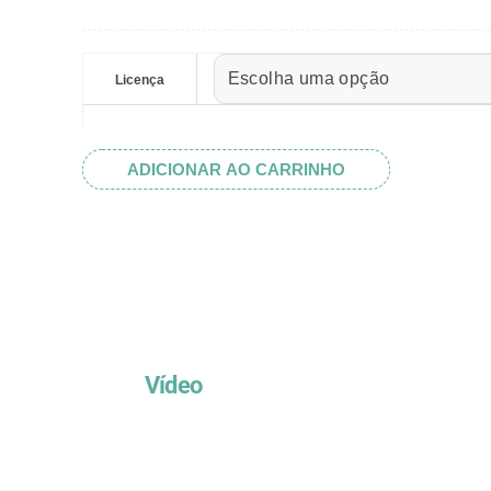
preço:
R$ 5.52
Égua
através
&
Licença
R$ 32.82
Potro
quantidade
ADICIONAR AO CARRINHO
Vídeo