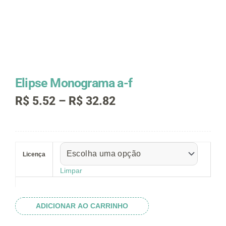
Elipse Monograma a-f
Faixa
R$
5.52
–
R$
32.82
de
preço:
R$ 5.52
Elipse
através
Monograma
R$ 32.82
Licença
a-
f
Limpar
quantidade
ADICIONAR AO CARRINHO