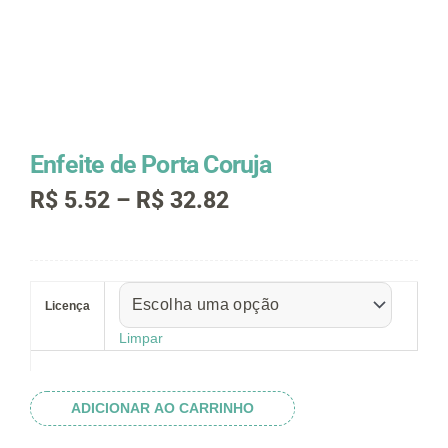
Enfeite de Porta Coruja
Faixa
R$
5.52
–
R$
32.82
de
preço:
R$ 5.52
Enfeite
através
de
R$ 32.82
Licença
Porta
Coruja
Limpar
quantidade
ADICIONAR AO CARRINHO