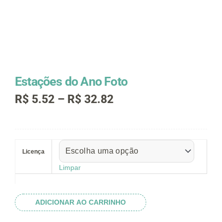
Estações do Ano Foto
Faixa
R$
5.52
–
R$
32.82
de
preço:
R$ 5.52
Estações
através
do
R$ 32.82
Licença
Ano
Foto
Limpar
quantidade
ADICIONAR AO CARRINHO