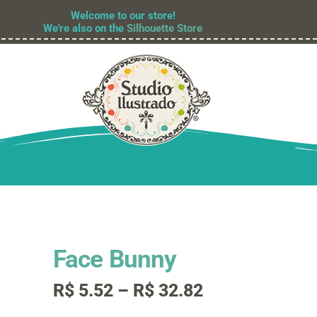
Welcome to our store!
We're also on the
Silhouette Store
Face Bunny
Faixa
R$
5.52
–
R$
32.82
de