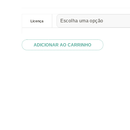
preço:
R$ 5.52
Face
através
Bunny
Licença
R$ 32.82
quantidade
ADICIONAR AO CARRINHO