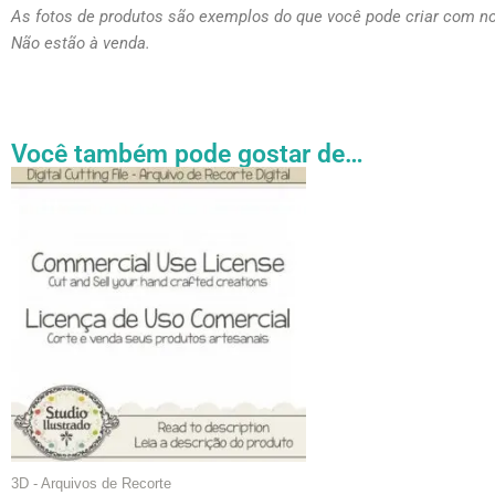
As fotos de produtos são exemplos do que você pode criar com n
Não estão à venda.
Você também pode gostar de…
Faixa
Este
de
produto
preço:
tem
R$ 27.31
através
várias
R$ 54.89
variantes.
As
opções
podem
ser
escolhidas
na
página
3D - Arquivos de Recorte