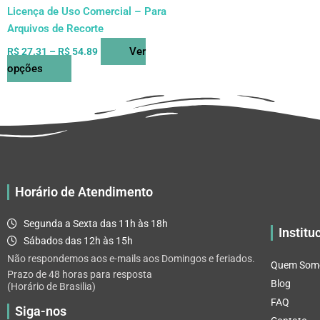
do
Licença de Uso Comercial – Para
produto
Arquivos de Recorte
Ver
R$
27.31
–
R$
54.89
opções
Horário de Atendimento
Segunda a Sexta das 11h às 18h
Institu
Sábados das 12h às 15h
Não respondemos aos e-mails aos Domingos e feriados.
Quem Som
Prazo de 48 horas para resposta
Blog
(Horário de Brasilia)
FAQ
Siga-nos