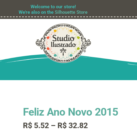
Welcome to our store!
We're also on the
Silhouette Store
Feliz Ano Novo 2015
Faixa
R$
5.52
–
R$
32.82
de