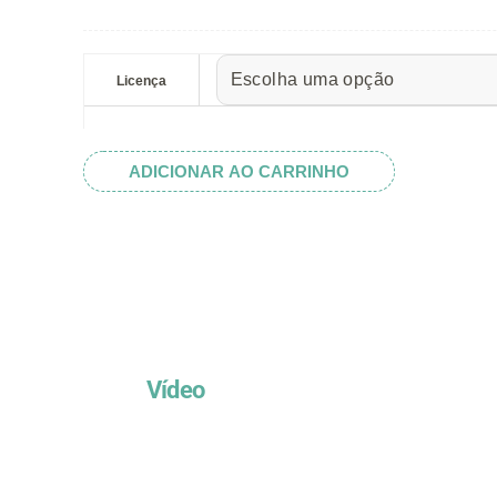
preço:
R$ 5.52
Feliz
através
Ano
Licença
R$ 32.82
Novo
2015
quantidade
ADICIONAR AO CARRINHO
Vídeo