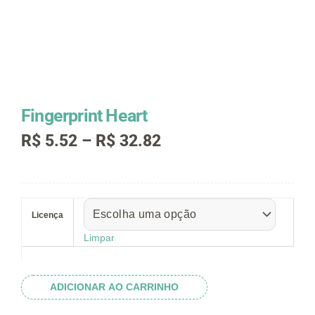
Fingerprint Heart
Faixa
R$
5.52
–
R$
32.82
de
preço:
R$ 5.52
Fingerprint
através
Heart
R$ 32.82
Licença
quantidade
Limpar
ADICIONAR AO CARRINHO