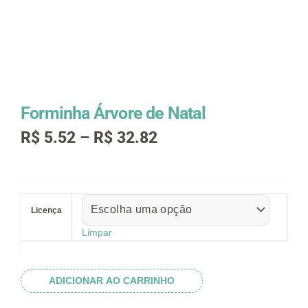
Forminha Árvore de Natal
Faixa
R$
5.52
–
R$
32.82
de
preço:
R$ 5.52
Forminha
através
Árvore
R$ 32.82
Licença
de
Natal
Limpar
quantidade
ADICIONAR AO CARRINHO