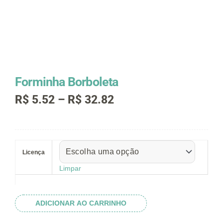
Forminha Borboleta
Faixa
R$
5.52
–
R$
32.82
de
preço:
R$ 5.52
Forminha
através
Borboleta
R$ 32.82
Licença
quantidade
Limpar
ADICIONAR AO CARRINHO