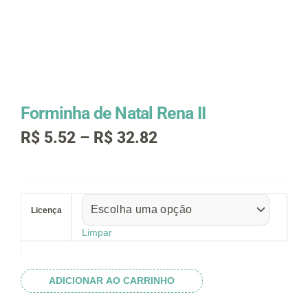
Forminha de Natal Rena II
Faixa
R$
5.52
–
R$
32.82
de
preço:
R$ 5.52
Forminha
através
de
R$ 32.82
Licença
Natal
Rena
Limpar
II
quantidade
ADICIONAR AO CARRINHO