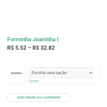
Forminha Joaninha I
Faixa
R$
5.52
–
R$
32.82
de
preço:
R$ 5.52
Forminha
através
Joaninha
R$ 32.82
Licença
I
quantidade
Limpar
ADICIONAR AO CARRINHO