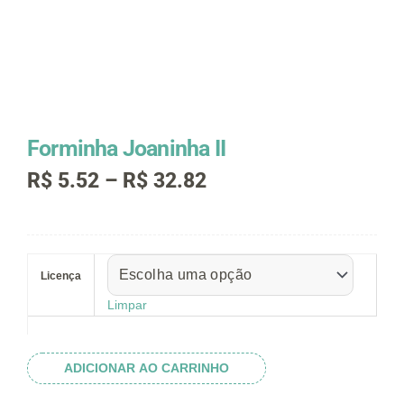
Forminha Joaninha II
Faixa
R$
5.52
–
R$
32.82
de
preço:
R$ 5.52
Forminha
através
Joaninha
R$ 32.82
Licença
II
quantidade
Limpar
ADICIONAR AO CARRINHO