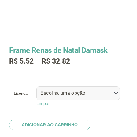
Frame Renas de Natal Damask
Faixa
R$
5.52
–
R$
32.82
de
preço:
R$ 5.52
Frame
através
Renas
R$ 32.82
Licença
de
Natal
Limpar
Damask
quantidade
ADICIONAR AO CARRINHO