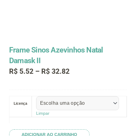
Frame Sinos Azevinhos Natal
Damask II
Faixa
R$
5.52
–
R$
32.82
de
preço:
R$ 5.52
Frame
através
Sinos
R$ 32.82
Licença
Azevinhos
Natal
Limpar
Damask
II
quantidade
ADICIONAR AO CARRINHO