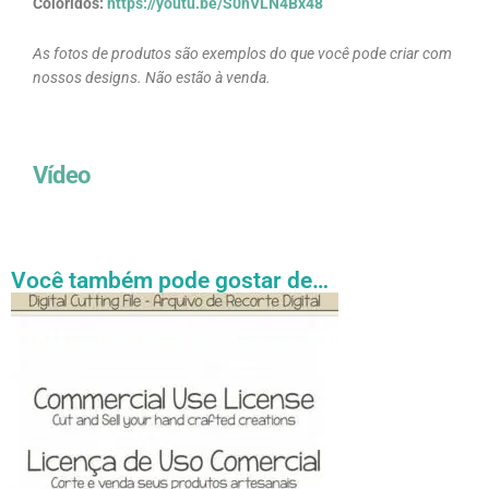
Coloridos:
https://youtu.be/S0hVLN4Bx48
As fotos de produtos são exemplos do que você pode criar com
nossos designs. Não estão à venda.
Vídeo
Você também pode gostar de…
Faixa
Este
de
produto
preço:
tem
R$ 27.31
através
várias
R$ 54.89
variantes.
As
opções
podem