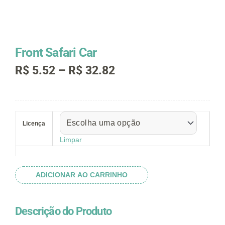
Front Safari Car
Faixa
R$
5.52
–
R$
32.82
de
preço:
R$ 5.52
Front
através
Safari
R$ 32.82
Licença
Car
quantidade
Limpar
ADICIONAR AO CARRINHO
Descrição do Produto