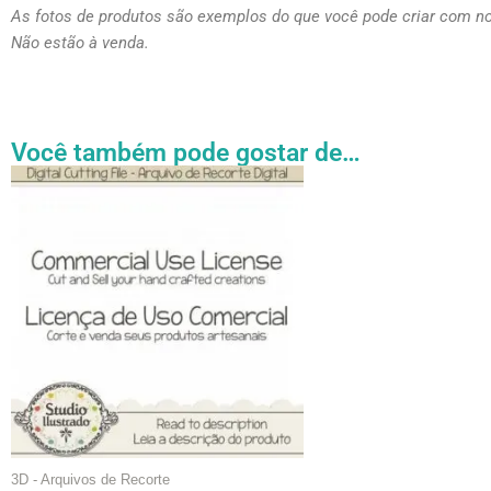
As fotos de produtos são exemplos do que você pode criar com n
Não estão à venda.
Você também pode gostar de…
Faixa
Este
de
produto
preço:
tem
R$ 27.31
através
várias
R$ 54.89
variantes.
As
opções
podem
ser
escolhidas
na
página
3D - Arquivos de Recorte