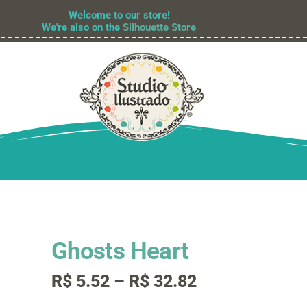
Welcome to our store!
We're also on the
Silhouette Store
Ghosts Heart
Faixa
R$
5.52
–
R$
32.82
de