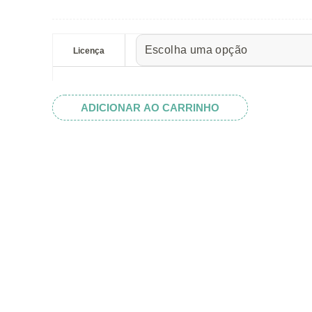
preço:
R$ 5.52
Ghosts
através
Heart
Licença
R$ 32.82
quantidade
ADICIONAR AO CARRINHO