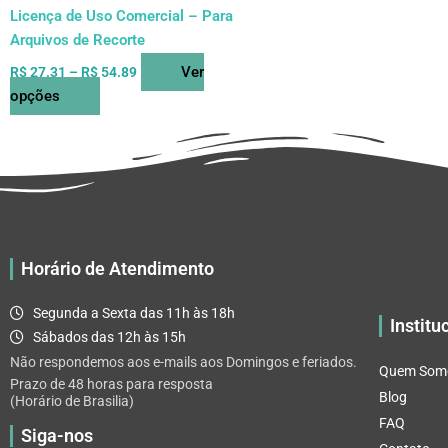
do
Licença de Uso Comercial – Para
produto
Arquivos de Recorte
Ver
R$
27.31
–
R$
54.89
opções
Horário de Atendimento
Segunda a Sexta das 11h às 18h
Institu
Sábados das 12h às 15h
Não respondemos aos e-mails aos Domingos e feriados.
Quem Som
Prazo de 48 horas para resposta
Blog
(Horário de Brasilia)
FAQ
Siga-nos