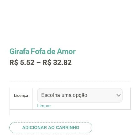
Girafa Fofa de Amor
Faixa
R$
5.52
–
R$
32.82
de
preço:
R$ 5.52
Girafa
através
Fofa
R$ 32.82
Licença
de
Amor
Limpar
quantidade
ADICIONAR AO CARRINHO