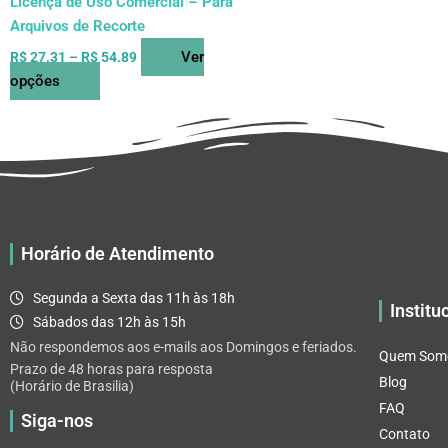
Licença de Uso Comercial – Para
produto
Arquivos de Recorte
Ver
R$
27.31
–
R$
54.89
opções
Horário de Atendimento
Segunda a Sexta das 11h às 18h
Institu
Sábados das 12h às 15h
Não respondemos aos e-mails aos Domingos e feriados.
Quem Som
Prazo de 48 horas para resposta
Blog
(Horário de Brasilia)
FAQ
Siga-nos
Contato