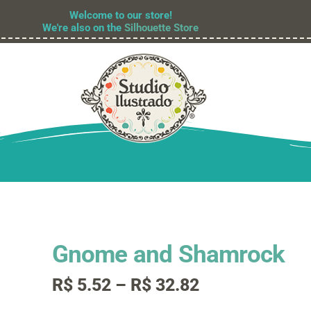
Welcome to our store!
We're also on the
Silhouette Store
Gnome and Shamrock
Faixa
R$
5.52
–
R$
32.82
de