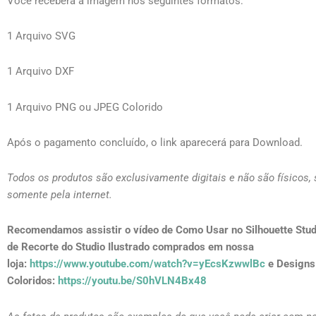
Você receberá a imagem nos seguintes formatos:
1 Arquivo SVG
1 Arquivo DXF
1 Arquivo PNG ou JPEG Colorido
Após o pagamento concluído, o link aparecerá para Download.
Todos os produtos são exclusivamente digitais e não são físicos,
somente pela internet.
Recomendamos assistir o vídeo de Como Usar no Silhouette Stud
de Recorte do Studio Ilustrado comprados em nossa
loja:
https://www.youtube.com/watch?v=yEcsKzwwlBc
e Designs
Coloridos:
https://youtu.be/S0hVLN4Bx48