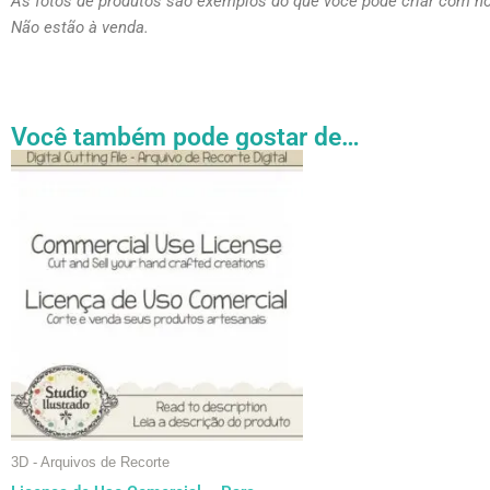
As fotos de produtos são exemplos do que você pode criar com n
Não estão à venda.
Você também pode gostar de…
Faixa
Este
de
produto
preço:
tem
R$ 27.31
através
várias
R$ 54.89
variantes.
As
opções
podem
ser
escolhidas
na
página
3D - Arquivos de Recorte
do