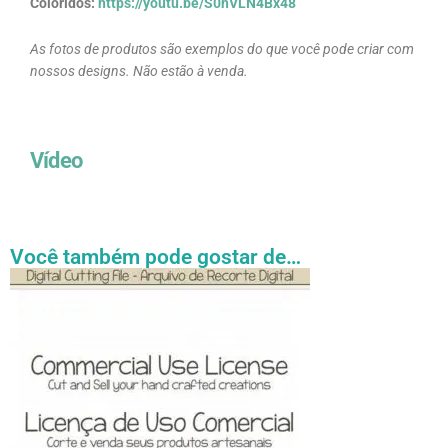
Coloridos:
https://youtu.be/S0hVLN4Bx48
As fotos de produtos são exemplos do que você pode criar com
nossos designs. Não estão à venda.
Vídeo
Você também pode gostar de…
Faixa
Este
de
produto
preço:
tem
R$ 27.31
através
várias
R$ 54.89
variantes.
As
opções
podem