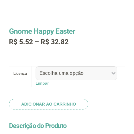
Gnome Happy Easter
Faixa
R$
5.52
–
R$
32.82
de
preço:
R$ 5.52
Gnome
através
Happy
R$ 32.82
Licença
Easter
quantidade
Limpar
ADICIONAR AO CARRINHO
Descrição do Produto