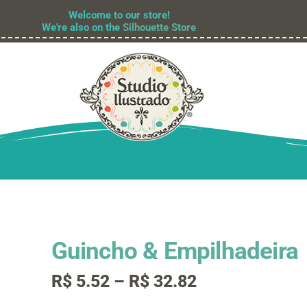
Welcome to our store!
We're also on the
Silhouette Store
Guincho & Empilhadeira
Faixa
R$
5.52
–
R$
32.82
de