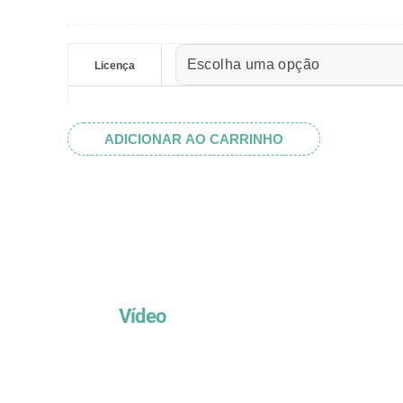
preço:
R$ 5.52
Guincho
através
&
Licença
R$ 32.82
Empilhadeira
quantidade
ADICIONAR AO CARRINHO
Vídeo