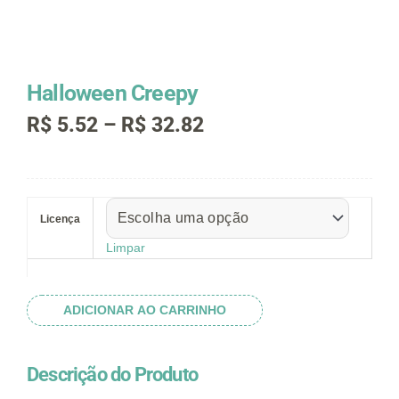
Halloween Creepy
Faixa
R$
5.52
–
R$
32.82
de
preço:
R$ 5.52
Halloween
através
Creepy
R$ 32.82
Licença
quantidade
Limpar
ADICIONAR AO CARRINHO
Descrição do Produto