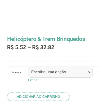
Helicóptero & Trem Brinquedos
Faixa
R$
5.52
–
R$
32.82
de
preço:
R$ 5.52
Helicóptero
através
&
R$ 32.82
Licença
Trem
Brinquedos
Limpar
quantidade
ADICIONAR AO CARRINHO