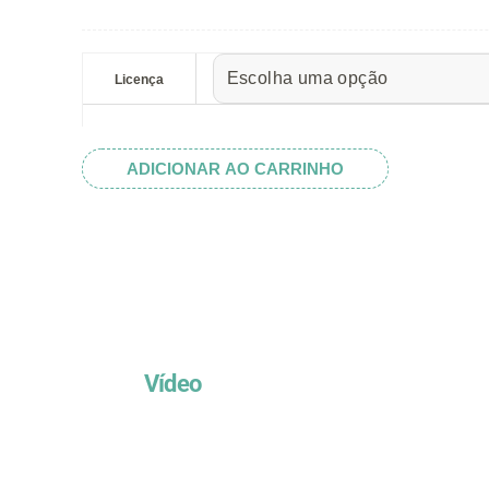
preço:
R$ 5.52
Instrumentos
através
Médicos
Licença
R$ 32.82
I
quantidade
ADICIONAR AO CARRINHO
Vídeo