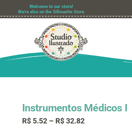
Welcome to our store!
We're also on the
Silhouette Store
Instrumentos Médicos I
Faixa
R$
5.52
–
R$
32.82
de