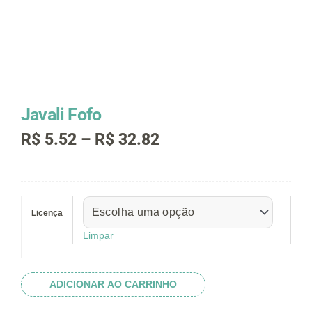
Javali Fofo
Faixa
R$
5.52
–
R$
32.82
de
preço:
R$ 5.52
Javali
através
Fofo
R$ 32.82
Licença
quantidade
Limpar
ADICIONAR AO CARRINHO