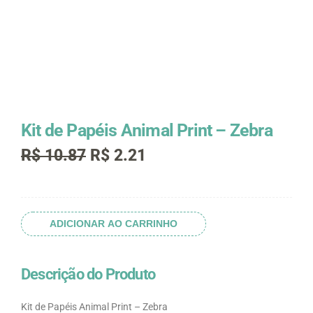
Kit de Papéis Animal Print – Zebra
O
O
R$
10.87
R$
2.21
preço
preço
original
atual
era:
é:
Kit
R$ 10.87.
R$ 2.21.
de
ADICIONAR AO CARRINHO
Papéis
Animal
Print
Descrição do Produto
-
Zebra
Kit de Papéis Animal Print – Zebra
quantidade