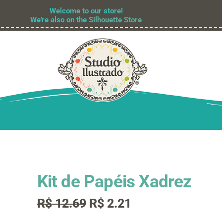
Welcome to our store!
We're also on the
Silhouette Store
Kit de Papéis Xadrez
O
O
R$
12.69
R$
2.21
preço
preço