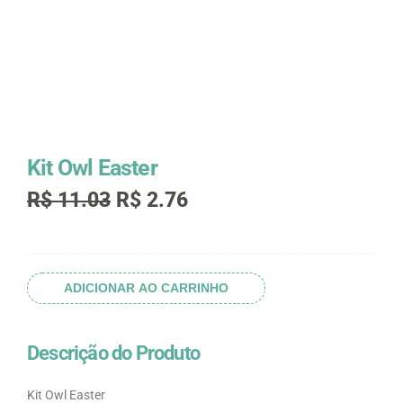
Kit Owl Easter
O
O
R$
11.03
R$
2.76
preço
preço
original
atual
era:
é:
Kit
R$ 11.03.
R$ 2.76.
Owl
ADICIONAR AO CARRINHO
Easter
quantidade
Descrição do Produto
Kit Owl Easter