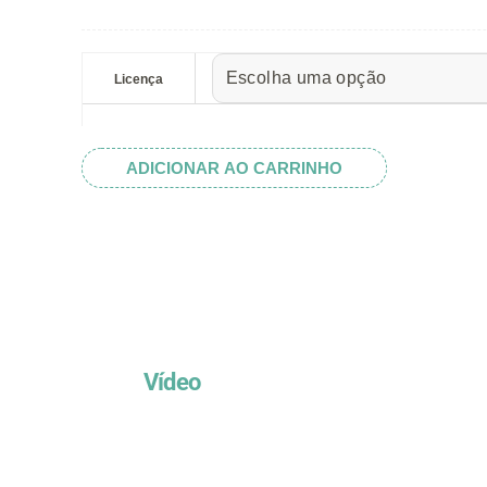
preço:
R$ 5.52
Laranja
através
quantidade
Licença
R$ 32.82
ADICIONAR AO CARRINHO
Vídeo