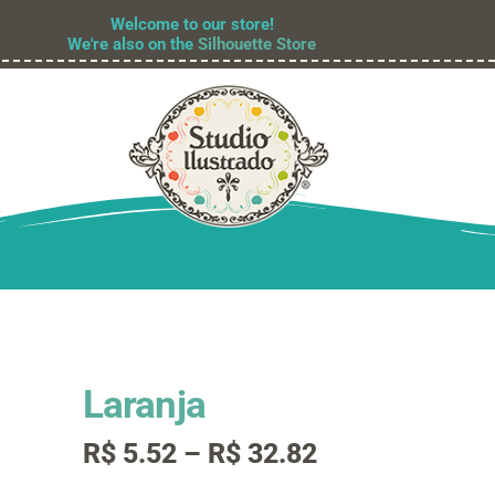
Welcome to our store!
We're also on the
Silhouette Store
Laranja
Faixa
R$
5.52
–
R$
32.82
de