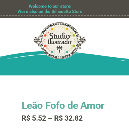
Welcome to our store!
We're also on the
Silhouette Store
Leão Fofo de Amor
Faixa
R$
5.52
–
R$
32.82
de