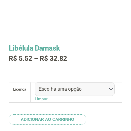
Libélula Damask
Faixa
R$
5.52
–
R$
32.82
de
preço:
R$ 5.52
Libélula
através
Damask
R$ 32.82
Licença
quantidade
Limpar
ADICIONAR AO CARRINHO