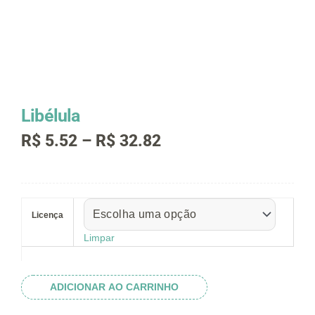
Libélula
Faixa
R$
5.52
–
R$
32.82
de
preço:
R$ 5.52
Libélula
através
quantidade
R$ 32.82
Licença
Limpar
ADICIONAR AO CARRINHO