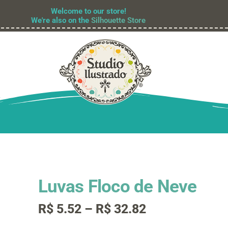
Welcome to our store!
We're also on the
Silhouette Store
Luvas Floco de Neve
Faixa
R$
5.52
–
R$
32.82
de