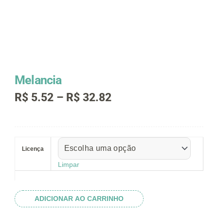
Melancia
Faixa
R$
5.52
–
R$
32.82
de
preço:
R$ 5.52
Melancia
através
quantidade
R$ 32.82
Licença
Limpar
ADICIONAR AO CARRINHO