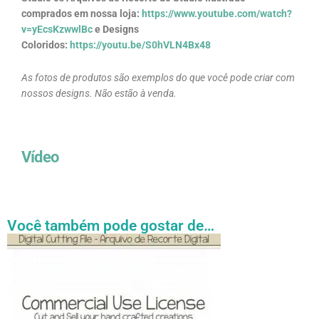
comprados em nossa loja:
https://www.youtube.com/watch?
v=yEcsKzwwlBc
e Designs
Coloridos:
https://youtu.be/S0hVLN4Bx48
As fotos de produtos são exemplos do que você pode criar com
nossos designs. Não estão à venda.
Vídeo
Você também pode gostar de…
Faixa
Este
de
produto
preço:
tem
R$ 27.31
através
várias
R$ 54.89
variantes.
As