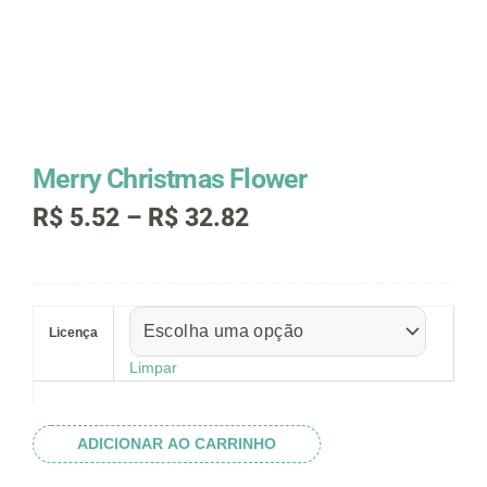
Merry Christmas Flower
Faixa
R$
5.52
–
R$
32.82
de
preço:
R$ 5.52
Merry
através
Christmas
R$ 32.82
Licença
Flower
quantidade
Limpar
ADICIONAR AO CARRINHO