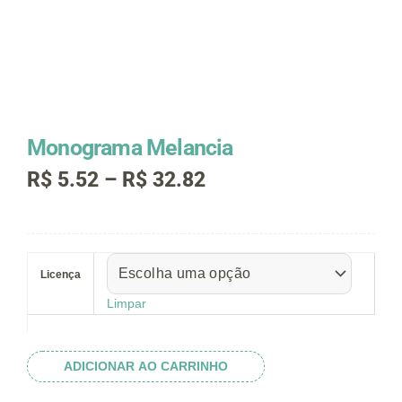
Monograma Melancia
Faixa
R$
5.52
–
R$
32.82
de
preço:
R$ 5.52
Monograma
através
Melancia
R$ 32.82
Licença
quantidade
Limpar
ADICIONAR AO CARRINHO