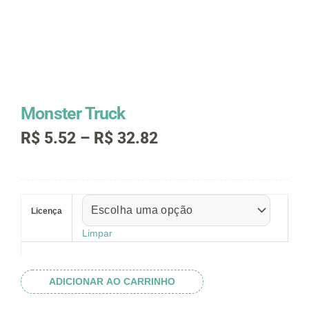
Monster Truck
Faixa
R$
5.52
–
R$
32.82
de
preço:
R$ 5.52
Monster
através
Truck
R$ 32.82
Licença
quantidade
Limpar
ADICIONAR AO CARRINHO