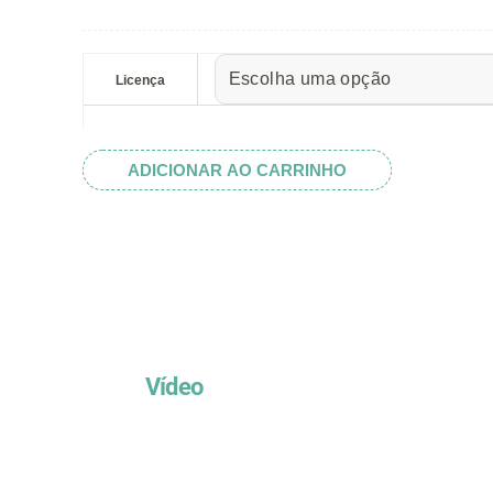
preço:
R$ 5.52
Números
através
Losango
Licença
R$ 32.82
quantidade
ADICIONAR AO CARRINHO
Vídeo