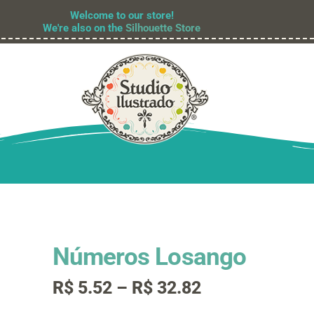
Welcome to our store!
We're also on the
Silhouette Store
Números Losango
Faixa
R$
5.52
–
R$
32.82
de