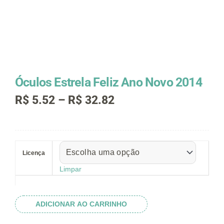
Óculos Estrela Feliz Ano Novo 2014
Faixa
R$
5.52
–
R$
32.82
de
preço:
R$ 5.52
Óculos
através
Estrela
R$ 32.82
Licença
Feliz
Ano
Limpar
Novo
2014
quantidade
ADICIONAR AO CARRINHO