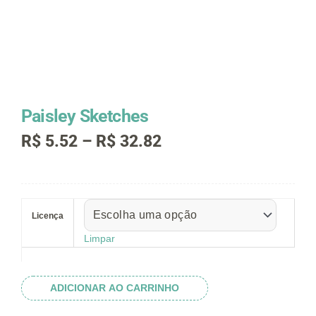
Paisley Sketches
Faixa
R$
5.52
–
R$
32.82
de
preço:
R$ 5.52
Paisley
através
Sketches
R$ 32.82
Licença
quantidade
Limpar
ADICIONAR AO CARRINHO