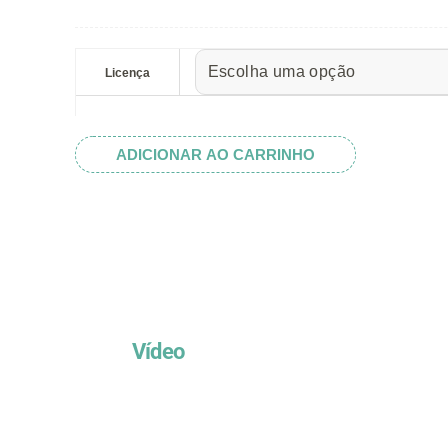
preço:
R$ 5.52
Pêssego
através
quantidade
Licença
R$ 32.82
ADICIONAR AO CARRINHO
Vídeo