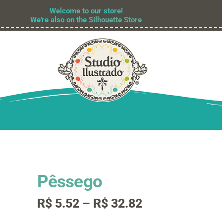
Welcome to our store!
We're also on the
Silhouette Store
Pêssego
Faixa
R$
5.52
–
R$
32.82
de