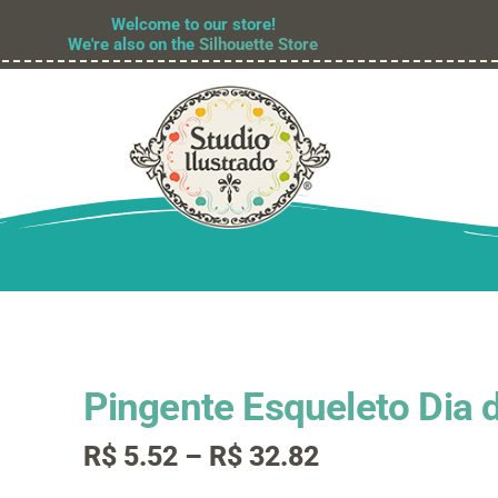
Welcome to our store!
We're also on the
Silhouette Store
Pingente Esqueleto Dia 
Faixa
R$
5.52
–
R$
32.82
de