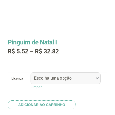
Pinguim de Natal I
Faixa
R$
5.52
–
R$
32.82
de
preço:
R$ 5.52
Pinguim
através
de
R$ 32.82
Licença
Natal
I
Limpar
quantidade
ADICIONAR AO CARRINHO