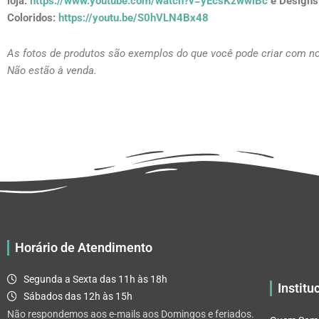
loja:
https://www.youtube.com/watch?v=yEcsKzwwlBc
e Designs
Coloridos:
https://youtu.be/S0hVLN4Bx48
As fotos de produtos são exemplos do que você pode criar com n
Não estão à venda.
Horário de Atendimento
Segunda a Sexta das 11h às 18h
Institu
Sábados das 12h às 15h
Não respondemos aos e-mails aos Domingos e feriados.