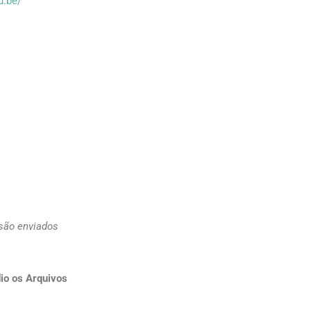
u.be/
 são enviados
io os Arquivos