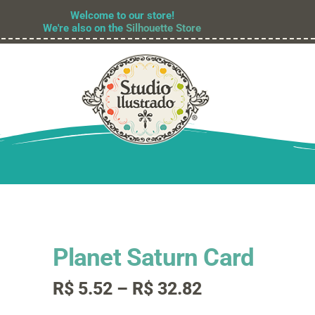
Welcome to our store!
We're also on the
Silhouette Store
Planet Saturn Card
Faixa
R$
5.52
–
R$
32.82
de