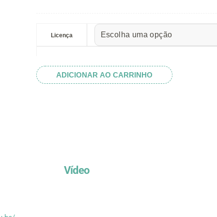
preço:
R$ 5.52
Planet
através
Saturn
Licença
R$ 32.82
Card
quantidade
ADICIONAR AO CARRINHO
Vídeo