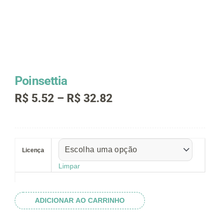
Poinsettia
Faixa
R$
5.52
–
R$
32.82
de
preço:
R$ 5.52
Poinsettia
através
quantidade
R$ 32.82
Licença
Limpar
ADICIONAR AO CARRINHO