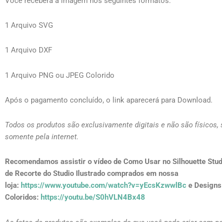
Você receberá a imagem nos seguintes formatos:
1 Arquivo SVG
1 Arquivo DXF
1 Arquivo PNG ou JPEG Colorido
Após o pagamento concluído, o link aparecerá para Download.
Todos os produtos são exclusivamente digitais e não são físicos,
somente pela internet.
Recomendamos assistir o vídeo de Como Usar no Silhouette Stud
de Recorte do Studio Ilustrado comprados em nossa
loja:
https://www.youtube.com/watch?v=yEcsKzwwlBc
e Designs
Coloridos:
https://youtu.be/S0hVLN4Bx48