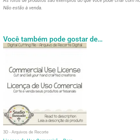
As fotos de produtos são exemplos do que você pode criar com n
Não estão à venda.
Você também pode gostar de…
Faixa
Este
de
produto
preço:
tem
R$ 27.31
através
várias
R$ 54.89
variantes.
As
opções
podem
ser
escolhidas
na
página
3D - Arquivos de Recorte
do