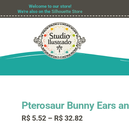
Welcome to our store!
We're also on the
Silhouette Store
Pterosaur Bunny Ears a
Faixa
R$
5.52
–
R$
32.82
de