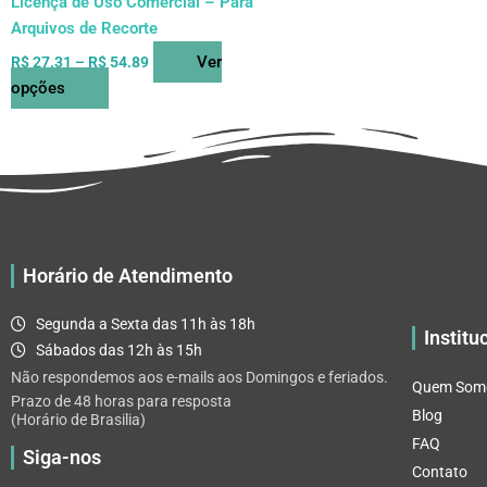
Licença de Uso Comercial – Para
produto
Arquivos de Recorte
Ver
R$
27.31
–
R$
54.89
opções
Horário de Atendimento
Segunda a Sexta das 11h às 18h
Institu
Sábados das 12h às 15h
Não respondemos aos e-mails aos Domingos e feriados.
Quem Som
Prazo de 48 horas para resposta
Blog
(Horário de Brasilia)
FAQ
Siga-nos
Contato