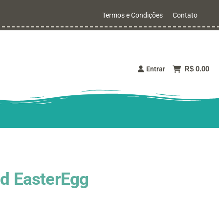
Termos e Condições
Contato
R$ 0.00
Entrar
nd EasterEgg