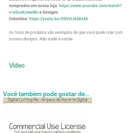
comprados em nossa loja:
https://www.youtube.com/watch?
v=yEcsKzwwlBc
e Designs
Coloridos:
https://youtu.be/S0hVLN4Bx48
As fotos de produtos são exemplos do que você pode criar com
nossos designs. Não estão à venda.
Vídeo
Você também pode gostar de…
Faixa
Este
de
produto
preço:
tem
R$ 27.31
através
várias
R$ 54.89
variantes.
As