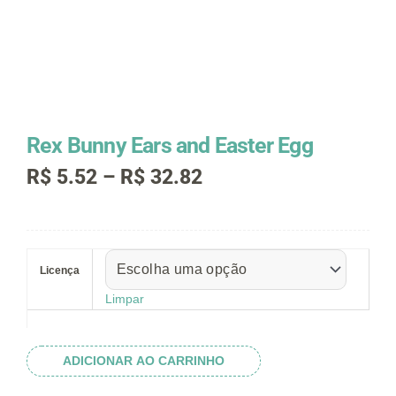
Rex Bunny Ears and Easter Egg
Faixa
R$
5.52
–
R$
32.82
de
preço:
R$ 5.52
Rex
através
Bunny
R$ 32.82
Licença
Ears
and
Limpar
Easter
Egg
quantidade
ADICIONAR AO CARRINHO